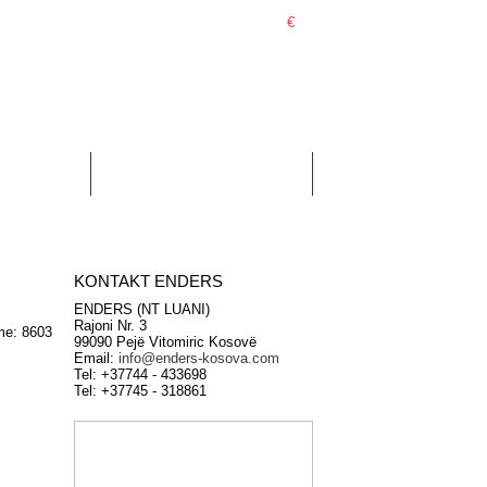
€
0 item(s) - 0.00€
E
KONTAKT
KONTAKT ENDERS
ENDERS (NT LUANI)
Rajoni Nr. 3
me: 8603
99090 Pejë Vitomiric Kosovë
Email:
info@enders-kosova.com
Tel: +37744 - 433698
Tel: +37745 - 318861