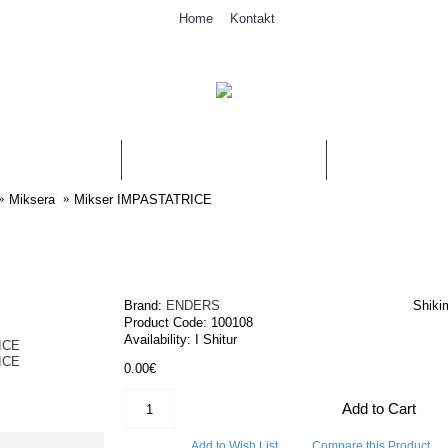
Home
Kontakt
ERBIMET
STAFI
PER N
Miksera
Mikser IMPASTATRICE
Brand:
ENDERS
Shiki
Product Code:
100108
Availability:
I Shitur
0.00€
Add to Cart
Add to Wish List
Compare this Product