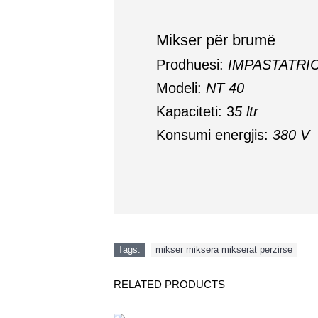
Mikser për brumë
Prodhuesi:
IMPASTATRI
Modeli:
NT 40
Kapaciteti: 3
5 ltr
Konsumi energjis:
380 V
Tags:
mikser miksera mikserat perzirse
RELATED PRODUCTS