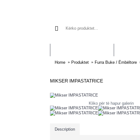
PRODUKTET
SH
Home
Produktet
Furra Buke / Ëmbëltore
MIKSER IMPASTATRICE
Kliko për të hapur galerin
Description