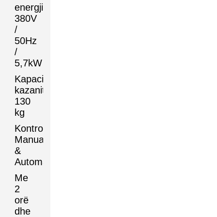
energjis:
380V
/
50Hz
/
5,7kW
Kapaciteti
kazanit:
130
kg
Kontrolla:
Manual
&
Automatick
Me
2
orë
dhe