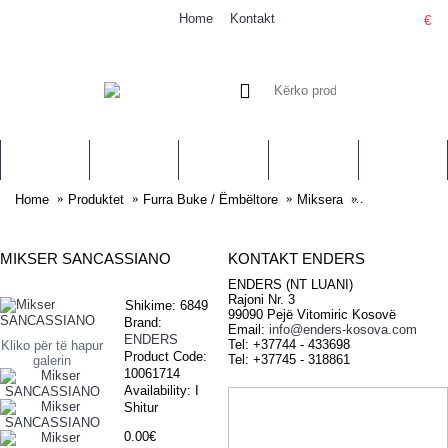
Home
Kontakt
€
0 item(s) - 0.00€
PRODUKTET
SHERBIMET
STAFI
PER NE
KONTAKT
Home
Produktet
Furra Buke / Ëmbëltore
Miksera
Mikser SANC
MIKSER SANCASSIANO
KONTAKT ENDERS
ENDERS (NT LUANI)
Rajoni Nr. 3
Shikime: 6849
99090 Pejë Vitomiric Kosovë
Brand:
Email:
info@enders-kosova.com
ENDERS
Tel: +37744 - 433698
Kliko për të hapur
Product Code:
Tel: +37745 - 318861
galerin
10061714
Availability:
I
Shitur
0.00€