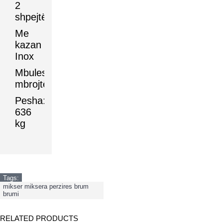
2
shpejtësi
Me
kazan
Inox
Mbulesa
mbrojtëse
Pesha:
636
kg
Tags:
mikser miksera perzires brum
brumi
RELATED PRODUCTS