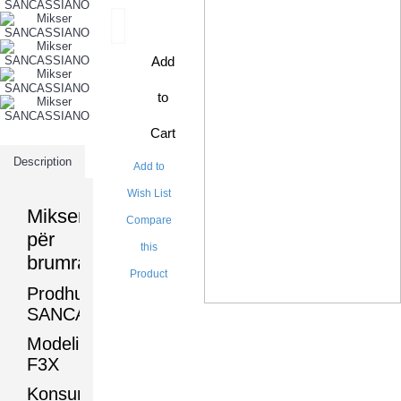
Add
to
Cart
Description
Add to
Wish List
Mikser
Compare
për
this
brumra
Product
Prodhuesi:
SANCASSIANO
Modeli:
F3X
Konsumi