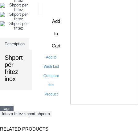
Add
to
Description
Cart
Shport
Add to
për
Wish List
fritez
Compare
inox
this
Product
Tags:
friteza fritez shport shporta
RELATED PRODUCTS