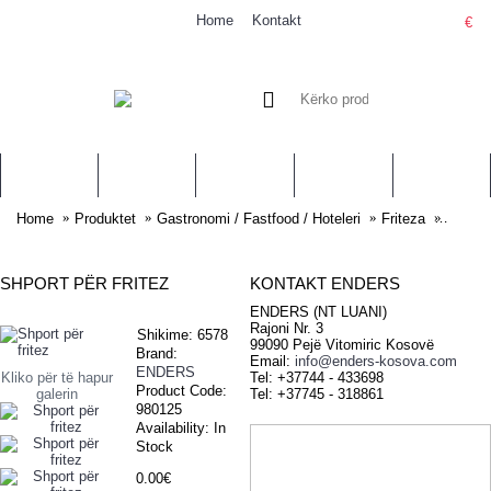
Home
Kontakt
€
0 item(s) - 0.00€
PRODUKTET
SHERBIMET
STAFI
PER NE
KONTAKT
Home
Produktet
Gastronomi / Fastfood / Hoteleri
Friteza
Shport 
SHPORT PËR FRITEZ
KONTAKT ENDERS
ENDERS (NT LUANI)
Rajoni Nr. 3
Shikime: 6578
99090 Pejë Vitomiric Kosovë
Brand:
Email:
info@enders-kosova.com
ENDERS
Kliko për të hapur
Tel: +37744 - 433698
Product Code:
galerin
Tel: +37745 - 318861
980125
Availability:
In
Stock
0.00€